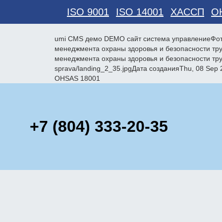
ISO 9001
ISO 14001
ХАССП
O
umi CMS демо DEMO сайт система управлениеФо
менеджмента охраны здоровья и безопасности т
менеджмента охраны здоровья и безопасности тр
sprava/landing_2_35.jpgДата созданияThu, 08 Se
OHSAS 18001
+7 (804) 333-20-35